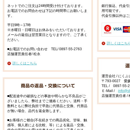
ネットでのご注文は24時間受け付けております。
銀行振込、代金引
お電話でのお問合わせは下記の時間帯にお願いしま
用可能です。
す。
代金引換以外はご
平日9時～17時
※水曜日・日曜日はお休みをいただいております。
メールの返信は翌営業日となりますので、ご了承く
ださい。
詳しくはこち
■お電話でのお問い合わせ TEL/ 0897-55-2763
店舗運営責任者/ 松永
詳しくはこちら
運営会社 / にく
〒793-0027 
TEL / 0897-55-
Ｅ-Mail /
info@s
店舗運営責任者 / 
■配送途中の破損などの事故や明らかな不良品がご
ざいましたら、弊社までご連絡ください。送料・手
数料ともに弊社負担で早急に代替品と交換、代替品
が無い場合、品代を返金致します。
■お客様のご都合(不在続きでの商品劣化、甘味、触
感等、個人差による比較、等）による返品・交換、