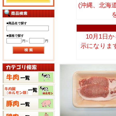
(沖縄、北海
■
商品名で探す
10月1日
■
価格で探す
円～
円
示になりま