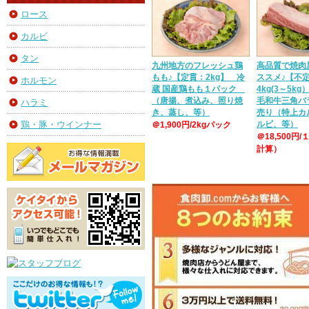
ロース
カルビ
タン
九州地方のフレッシュ鶏
高品質で焼肉
もも♪【定貫：2kg】 冷
ススメ♪【不
ホルモン
蔵 国産鶏もも１パック
4kg(3～5k
（唐揚、煮込み、照り焼
毛和牛三角バ
ハラミ
き、蒸し、等）
売り（特上カ
ルビ、等）
鶏・豚・ウインナー
＠1,900円/2kgパック
＠18,500円/
計算）