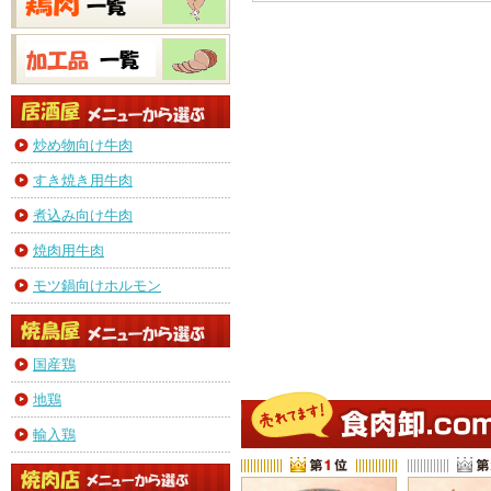
炒め物向け牛肉
すき焼き用牛肉
煮込み向け牛肉
焼肉用牛肉
モツ鍋向けホルモン
国産鶏
地鶏
輸入鶏