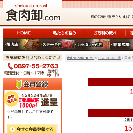
肉の卸売り販売といえば
食肉卸.com HOME
>
しゃぶしゃぶ店
> 国産
上
※登録無しでもご注文可能で
す。
2月
1