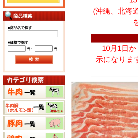
(沖縄、北海
■
商品名で探す
■
価格で探す
10月1日
円～
円
示になりま