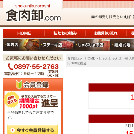
肉の卸売り販売といえば
食肉卸.com HOME
>
しゃぶしゃぶ店
> 輸入
円/100g(税込)
上
※登録無しでもご注文可能で
す。
2月
1