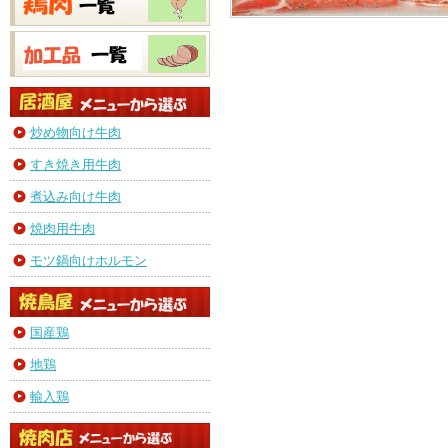
炒め物向け牛肉
すき焼き用牛肉
煮込み向け牛肉
焼肉用牛肉
モツ鍋向けホルモン
国産鶏
地鶏
輸入鶏