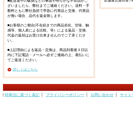
店舗運営責任者 / 
■配送途中の破損などの事故や明らかな不良品がご
ざいましたら、弊社までご連絡ください。送料・手
数料ともに弊社負担で早急に代替品と交換、代替品
が無い場合、品代を返金致します。
■お客様のご都合(不在続きでの商品劣化、甘味、触
感等、個人差による比較、等）による返品・交換、
代金の返却はお受け出来ませんのでご了承くださ
い。
■上記理由による返品・交換は、商品到着後３日以
内に下記電話・メールへ必ずご連絡の上、着払いに
てご返送ください。
詳しくはこちら
特商法に基づく表記
プライバシーポリシー
お問い合わせ
サイト