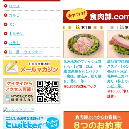
ロース
カルビ
タン
ホルモン
ハラミ
鶏・豚・ウインナー
九州地方のフレッシュ鶏
高品質で焼肉
もも♪【定貫：2kg】 冷
ススメ♪【不
蔵 国産鶏もも１パック
4kg(3～5k
（唐揚、煮込み、照り焼
毛和牛三角バ
き、蒸し、等）
売り（特上カ
ルビ、等）
＠1,900円/2kgパック
＠18,500円/
計算）