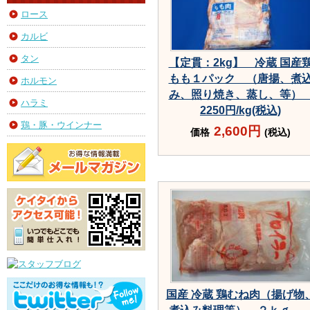
ロース
カルビ
タン
【定貫：2kg】 冷蔵 国産
もも１パック （唐揚、煮
ホルモン
み、照り焼き、蒸し、等
ハラミ
2250円/kg(税込)
鶏・豚・ウインナー
2,600円
価格
(税込)
国産 冷蔵 鶏むね肉（揚げ物