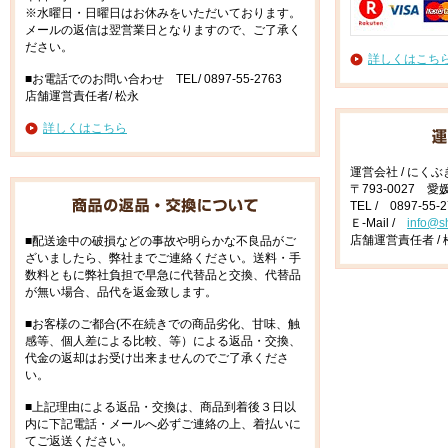
※水曜日・日曜日はお休みをいただいております。
メールの返信は翌営業日となりますので、ご了承く
ださい。
詳しくはこち
■お電話でのお問い合わせ TEL/ 0897-55-2763
店舗運営責任者/ 松永
詳しくはこちら
運営会社 / にく
〒793-0027 
TEL / 0897-55-
Ｅ-Mail /
info@s
店舗運営責任者 / 
■配送途中の破損などの事故や明らかな不良品がご
ざいましたら、弊社までご連絡ください。送料・手
数料ともに弊社負担で早急に代替品と交換、代替品
が無い場合、品代を返金致します。
■お客様のご都合(不在続きでの商品劣化、甘味、触
感等、個人差による比較、等）による返品・交換、
代金の返却はお受け出来ませんのでご了承くださ
い。
■上記理由による返品・交換は、商品到着後３日以
内に下記電話・メールへ必ずご連絡の上、着払いに
てご返送ください。