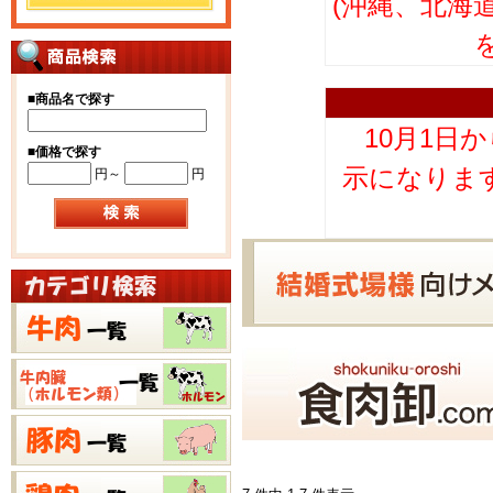
(沖縄、北海
■
商品名で探す
10月1日
■
価格で探す
示になりま
円～
円