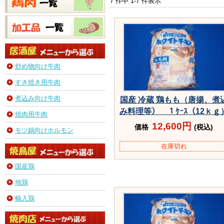
7 件中 1-7 件表示
炒め物向け牛肉
すき焼き用牛肉
煮込み向け牛肉
国産 冷蔵 鶏もも（唐揚、煮
み料理等） １ｹｰｽ（12ｋｇ
焼肉用牛肉
12,600円
価格
(税込)
モツ鍋向けホルモン
在庫切れ
国産鶏
地鶏
輸入鶏