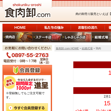
肉の卸売り販売といえば
食肉卸.com HOME
>
結婚式場
> 鶏肉
上
※登録無しでもご注文可能で
2月
す。
1