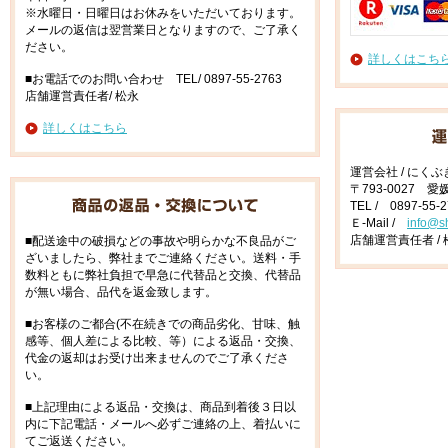
※水曜日・日曜日はお休みをいただいております。
メールの返信は翌営業日となりますので、ご了承く
ださい。
詳しくはこち
■お電話でのお問い合わせ TEL/ 0897-55-2763
店舗運営責任者/ 松永
詳しくはこちら
運営会社 / にく
〒793-0027 
TEL / 0897-55-
Ｅ-Mail /
info@s
店舗運営責任者 / 
■配送途中の破損などの事故や明らかな不良品がご
ざいましたら、弊社までご連絡ください。送料・手
数料ともに弊社負担で早急に代替品と交換、代替品
が無い場合、品代を返金致します。
■お客様のご都合(不在続きでの商品劣化、甘味、触
感等、個人差による比較、等）による返品・交換、
代金の返却はお受け出来ませんのでご了承くださ
い。
■上記理由による返品・交換は、商品到着後３日以
内に下記電話・メールへ必ずご連絡の上、着払いに
てご返送ください。