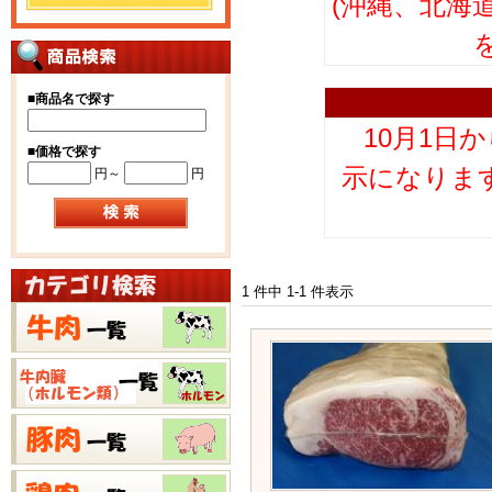
(沖縄、北海
■
商品名で探す
10月1日
■
価格で探す
示になりま
円～
円
1 件中 1-1 件表示