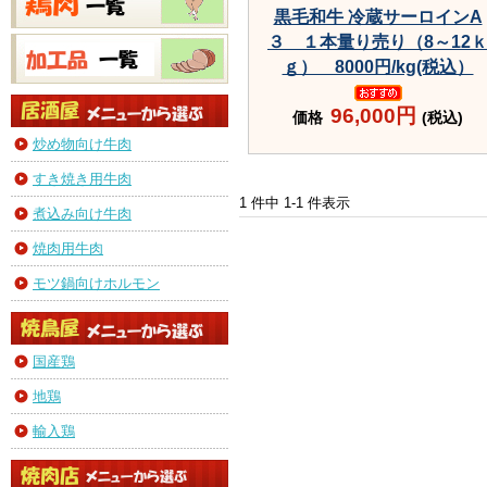
黒毛和牛 冷蔵サーロインA
３ １本量り売り（8～12
ｇ） 8000円/kg(税込）
96,000円
価格
(税込)
炒め物向け牛肉
すき焼き用牛肉
1 件中 1-1 件表示
煮込み向け牛肉
焼肉用牛肉
モツ鍋向けホルモン
国産鶏
地鶏
輸入鶏