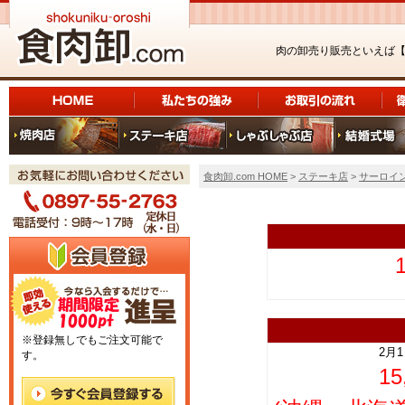
肉の卸売り販売といえば
食肉卸.com HOME
>
ステーキ店
>
サーロイ
上
※登録無しでもご注文可能で
2月
す。
1