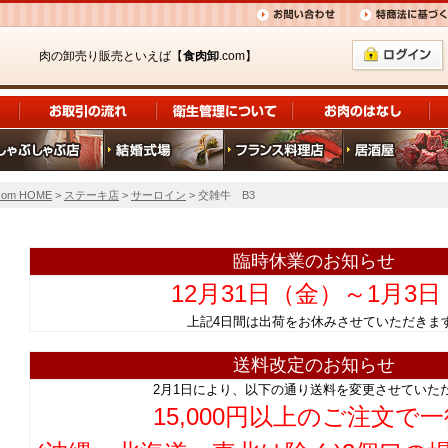
肉の卸売り販売といえば【
食肉卸
.com】
om HOME
>
ステーキ店
>
サーロイン
> 交雑牛 B3
臨時休業のお知らせ
12月31日（金）～1月3
上記4日間は出荷をお休みさせていただ
送料改定のお知らせ
2月1日により、以下の通り送料を変更させていた
15,000円以上のご注文で一