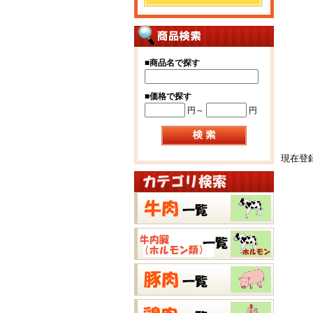
■
商品名で探す
■
価格で探す
円～
円
現在登