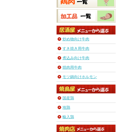
炒め物向け牛肉
すき焼き用牛肉
煮込み向け牛肉
焼肉用牛肉
モツ鍋向けホルモン
国産鶏
地鶏
輸入鶏