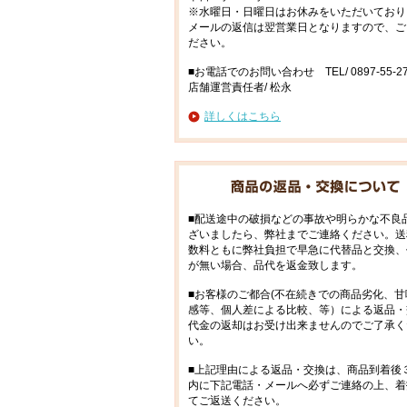
※水曜日・日曜日はお休みをいただいており
メールの返信は翌営業日となりますので、ご
ださい。
■お電話でのお問い合わせ TEL/ 0897-55-27
店舗運営責任者/ 松永
詳しくはこちら
■配送途中の破損などの事故や明らかな不良
ざいましたら、弊社までご連絡ください。送
数料ともに弊社負担で早急に代替品と交換、
が無い場合、品代を返金致します。
■お客様のご都合(不在続きでの商品劣化、甘
感等、個人差による比較、等）による返品・
代金の返却はお受け出来ませんのでご了承く
い。
■上記理由による返品・交換は、商品到着後
内に下記電話・メールへ必ずご連絡の上、着
てご返送ください。