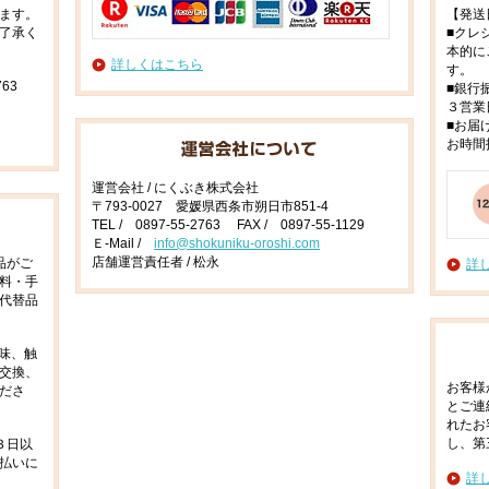
ます。
【発送
了承く
■クレ
本的に
詳しくはこちら
す。
63
■銀行
３営業
■お届
お時間
運営会社 / にくぶき株式会社
〒793-0027 愛媛県西条市朔日市851-4
TEL / 0897-55-2763 FAX / 0897-55-1129
Ｅ-Mail /
info@shokuniku-oroshi.com
店舗運営責任者 / 松永
品がご
詳
料・手
代替品
味、触
交換、
お客様
ださ
とご連
れたお
し、第
３日以
払いに
詳