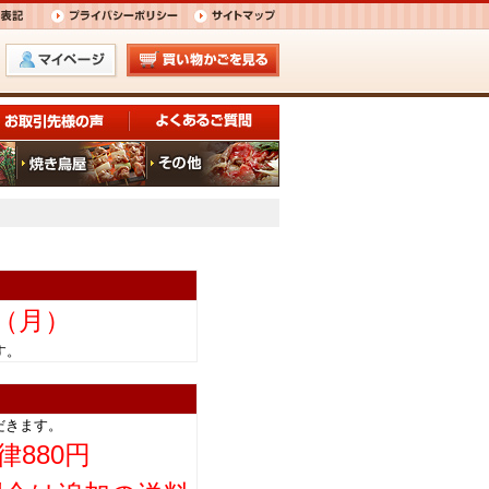
日（月）
きます。
だきます。
律880円