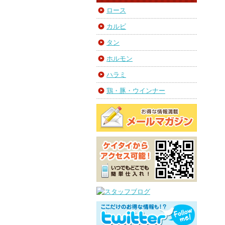
ロース
カルビ
タン
ホルモン
ハラミ
鶏・豚・ウインナー