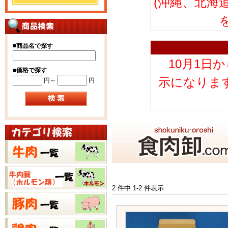
(沖縄、北海
■
商品名で探す
10月1日
■
価格で探す
示になりま
円～
円
2 件中 1-2 件表示