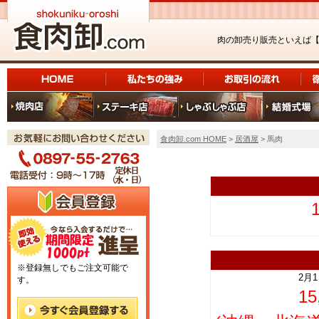
肉の卸売り販売といえば
食肉卸.com HOME
>
居酒屋
> 馬肉
上
※登録無しでもご注文可能で
2月
す。
1