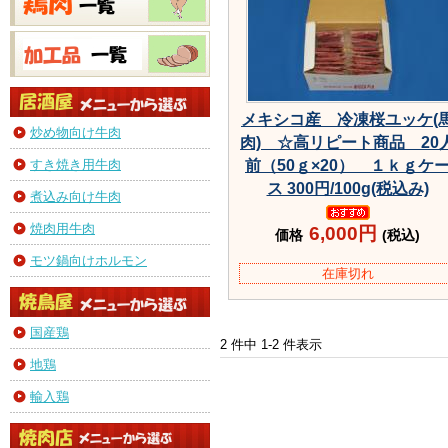
メキシコ産 冷凍桜ユッケ(
炒め物向け牛肉
肉) ☆高リピート商品 20
すき焼き用牛肉
前（50ｇ×20） １ｋｇケ
ス 300円/100g(税込み)
煮込み向け牛肉
焼肉用牛肉
6,000円
価格
(税込)
モツ鍋向けホルモン
在庫切れ
国産鶏
2 件中 1-2 件表示
地鶏
輸入鶏