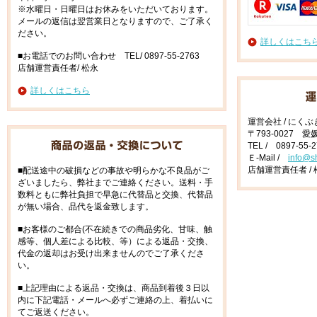
※水曜日・日曜日はお休みをいただいております。
メールの返信は翌営業日となりますので、ご了承く
ださい。
詳しくはこち
■お電話でのお問い合わせ TEL/ 0897-55-2763
店舗運営責任者/ 松永
詳しくはこちら
運営会社 / にく
〒793-0027 
TEL / 0897-55-
Ｅ-Mail /
info@s
店舗運営責任者 / 
■配送途中の破損などの事故や明らかな不良品がご
ざいましたら、弊社までご連絡ください。送料・手
数料ともに弊社負担で早急に代替品と交換、代替品
が無い場合、品代を返金致します。
■お客様のご都合(不在続きでの商品劣化、甘味、触
感等、個人差による比較、等）による返品・交換、
代金の返却はお受け出来ませんのでご了承くださ
い。
■上記理由による返品・交換は、商品到着後３日以
内に下記電話・メールへ必ずご連絡の上、着払いに
てご返送ください。