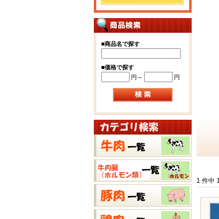
■
商品名で探す
■
価格で探す
円～
円
1 件中