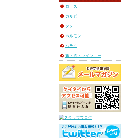
ロース
カルビ
タン
ホルモン
ハラミ
鶏・豚・ウインナー