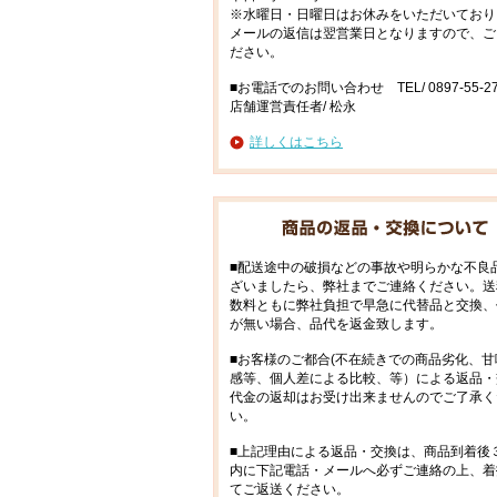
※水曜日・日曜日はお休みをいただいており
メールの返信は翌営業日となりますので、ご
ださい。
■お電話でのお問い合わせ TEL/ 0897-55-27
店舗運営責任者/ 松永
詳しくはこちら
■配送途中の破損などの事故や明らかな不良
ざいましたら、弊社までご連絡ください。送
数料ともに弊社負担で早急に代替品と交換、
が無い場合、品代を返金致します。
■お客様のご都合(不在続きでの商品劣化、甘
感等、個人差による比較、等）による返品・
代金の返却はお受け出来ませんのでご了承く
い。
■上記理由による返品・交換は、商品到着後
内に下記電話・メールへ必ずご連絡の上、着
てご返送ください。