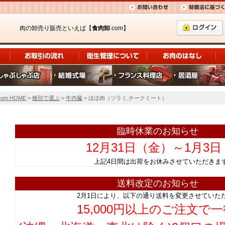
肉の卸売り販売といえば【
食肉卸
.com】
om HOME
>
種別で選ぶ
>
牛内臓
> ほほ肉（ツラミ,チークミート）
臨時休業のお知らせ
12月31日（金）～1月3
上記4日間は出荷をお休みさせていただ
送料改定のお知らせ
2月1日により、以下の通り送料を変更させていた
15,000円以上のご注文で一