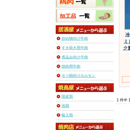
冷
炒め物向け牛肉
ミ
すき焼き用牛肉
ク
煮込み向け牛肉
焼肉用牛肉
モツ鍋向けホルモン
国産鶏
1 件中
地鶏
輸入鶏