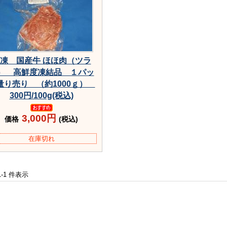
凍 国産牛 ほほ肉（ツラ
） 高鮮度凍結品 １パッ
量り売り （約1000ｇ）
300円/100g(税込)
3,000円
価格
(税込)
在庫切れ
 1-1 件表示