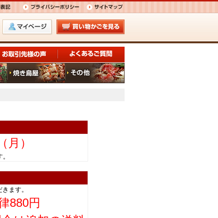
日（月）
きます。
だきます。
律880円