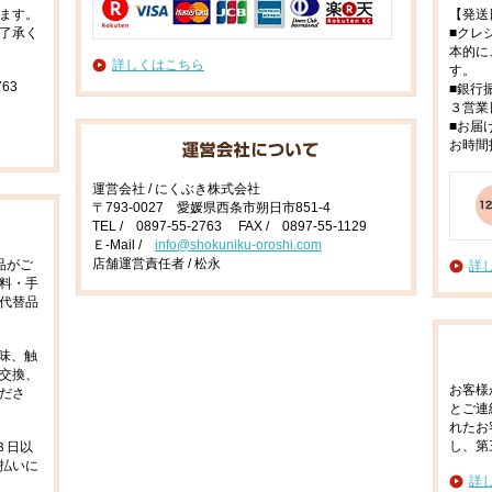
ます。
【発送
了承く
■クレ
本的に
詳しくはこちら
す。
63
■銀行
３営業
■お届
お時間
運営会社 / にくぶき株式会社
〒793-0027 愛媛県西条市朔日市851-4
TEL / 0897-55-2763 FAX / 0897-55-1129
Ｅ-Mail /
info@shokuniku-oroshi.com
店舗運営責任者 / 松永
品がご
詳
料・手
代替品
味、触
交換、
お客様
ださ
とご連
れたお
し、第
３日以
払いに
詳