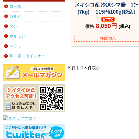
メキシコ産 冷凍シマ腸 1ｹｰ
ロース
(7kg) 115円/100g(税込）
カルビ
8,050円
タン
価格
(税込)
ホルモン
在庫切れ
ハラミ
鶏・豚・ウインナー
5 件中 1-5 件表示