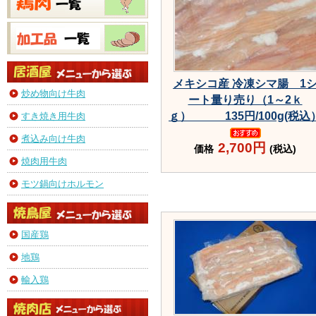
メキシコ産 冷凍シマ腸 1
炒め物向け牛肉
ート量り売り（1～2ｋ
ｇ） 135円/100g(税込
すき焼き用牛肉
煮込み向け牛肉
2,700円
価格
(税込)
焼肉用牛肉
モツ鍋向けホルモン
国産鶏
地鶏
輸入鶏