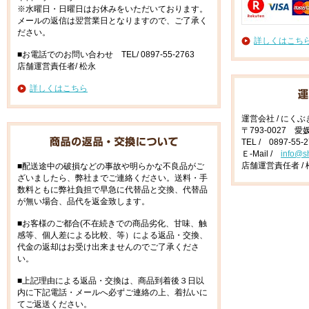
※水曜日・日曜日はお休みをいただいております。
メールの返信は翌営業日となりますので、ご了承く
ださい。
詳しくはこち
■お電話でのお問い合わせ TEL/ 0897-55-2763
店舗運営責任者/ 松永
詳しくはこちら
運営会社 / にく
〒793-0027 
TEL / 0897-55-
Ｅ-Mail /
info@s
店舗運営責任者 / 
■配送途中の破損などの事故や明らかな不良品がご
ざいましたら、弊社までご連絡ください。送料・手
数料ともに弊社負担で早急に代替品と交換、代替品
が無い場合、品代を返金致します。
■お客様のご都合(不在続きでの商品劣化、甘味、触
感等、個人差による比較、等）による返品・交換、
代金の返却はお受け出来ませんのでご了承くださ
い。
■上記理由による返品・交換は、商品到着後３日以
内に下記電話・メールへ必ずご連絡の上、着払いに
てご返送ください。