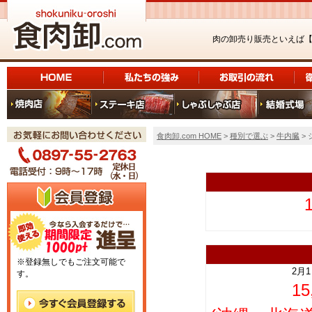
肉の卸売り販売といえば
食肉卸.com HOME
>
種別で選ぶ
>
牛内臓
> 
上
※登録無しでもご注文可能で
2月
す。
1