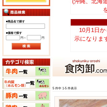
(沖縄、北海
■
商品名で探す
10月1日
■
価格で探す
示になりま
円～
円
5 件中 1-5 件表示