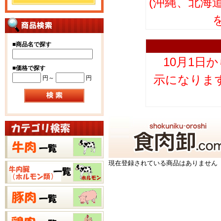
(沖縄、北海
■
商品名で探す
10月1日
■
価格で探す
示になりま
円～
円
現在登録されている商品はありません