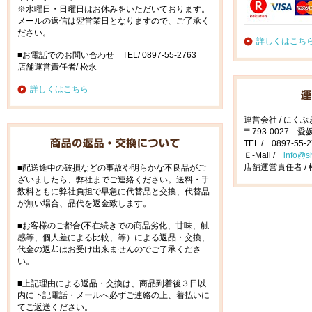
※水曜日・日曜日はお休みをいただいております。
メールの返信は翌営業日となりますので、ご了承く
ださい。
詳しくはこち
■お電話でのお問い合わせ TEL/ 0897-55-2763
店舗運営責任者/ 松永
詳しくはこちら
運営会社 / にく
〒793-0027 
TEL / 0897-55-
Ｅ-Mail /
info@s
店舗運営責任者 / 
■配送途中の破損などの事故や明らかな不良品がご
ざいましたら、弊社までご連絡ください。送料・手
数料ともに弊社負担で早急に代替品と交換、代替品
が無い場合、品代を返金致します。
■お客様のご都合(不在続きでの商品劣化、甘味、触
感等、個人差による比較、等）による返品・交換、
代金の返却はお受け出来ませんのでご了承くださ
い。
■上記理由による返品・交換は、商品到着後３日以
内に下記電話・メールへ必ずご連絡の上、着払いに
てご返送ください。