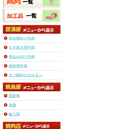
炒め物向け牛肉
すき焼き用牛肉
煮込み向け牛肉
焼肉用牛肉
モツ鍋向けホルモン
国産鶏
地鶏
輸入鶏