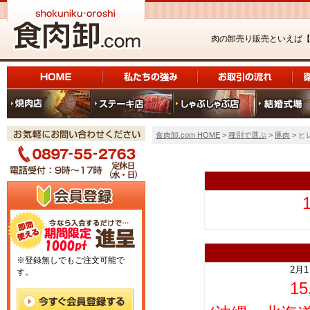
肉の卸売り販売といえば
食肉卸.com HOME
>
種別で選ぶ
>
豚肉
> ヒ
上
※登録無しでもご注文可能で
2月
す。
1