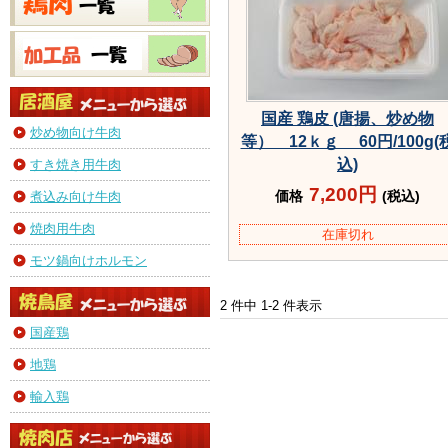
国産 鶏皮 (唐揚、炒め物
炒め物向け牛肉
等） 12ｋｇ 60円/100g(
込)
すき焼き用牛肉
7,200円
価格
(税込)
煮込み向け牛肉
焼肉用牛肉
在庫切れ
モツ鍋向けホルモン
2 件中 1-2 件表示
国産鶏
地鶏
輸入鶏