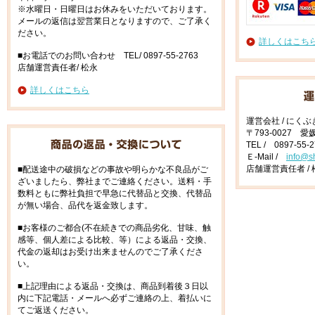
※水曜日・日曜日はお休みをいただいております。
メールの返信は翌営業日となりますので、ご了承く
ださい。
詳しくはこち
■お電話でのお問い合わせ TEL/ 0897-55-2763
店舗運営責任者/ 松永
詳しくはこちら
運営会社 / にく
〒793-0027 
TEL / 0897-55-
Ｅ-Mail /
info@s
店舗運営責任者 / 
■配送途中の破損などの事故や明らかな不良品がご
ざいましたら、弊社までご連絡ください。送料・手
数料ともに弊社負担で早急に代替品と交換、代替品
が無い場合、品代を返金致します。
■お客様のご都合(不在続きでの商品劣化、甘味、触
感等、個人差による比較、等）による返品・交換、
代金の返却はお受け出来ませんのでご了承くださ
い。
■上記理由による返品・交換は、商品到着後３日以
内に下記電話・メールへ必ずご連絡の上、着払いに
てご返送ください。