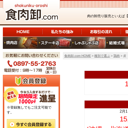
肉の卸売り販売といえば
食肉卸.com HOME
>
種別で選ぶ
>
鶏肉
> 皮
上
※登録無しでもご注文可能で
2月
す。
1