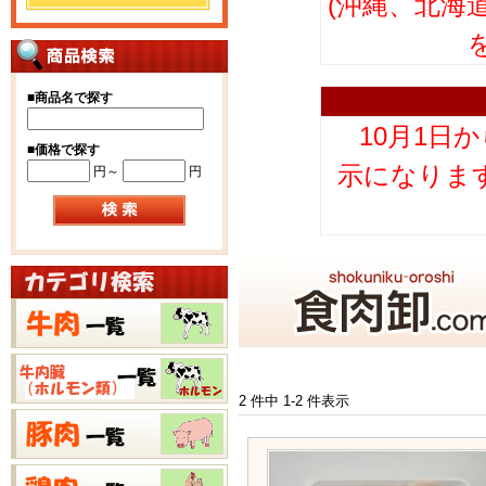
(沖縄、北海
■
商品名で探す
10月1日
■
価格で探す
示になりま
円～
円
2 件中 1-2 件表示