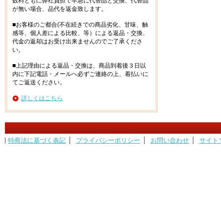
数料ともに弊社負担で早急に代替品と交換、代替品
が無い場合、品代を返金致します。
■お客様のご都合(不在続きでの商品劣化、甘味、触
感等、個人差による比較、等）による返品・交換、
代金の返却はお受け出来ませんのでご了承くださ
い。
■上記理由による返品・交換は、商品到着後３日以
内に下記電話・メールへ必ずご連絡の上、着払いに
てご返送ください。
詳しくはこちら
特商法に基づく表記
プライバシーポリシー
お問い合わせ
サイト