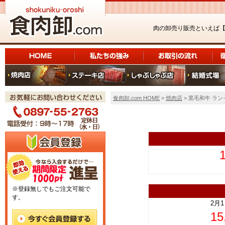
肉の卸売り販売といえば
食肉卸.com HOME
>
焼肉店
> 黒毛和牛 ラン
上
※登録無しでもご注文可能で
す。
2月
1