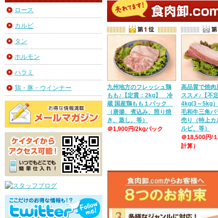
ロース
カルビ
タン
ホルモン
ハラミ
九州地方のフレッシュ鶏
高品質で焼肉
鶏・豚・ウインナー
もも♪【定貫：2kg】 冷
ススメ♪【不
蔵 国産鶏もも１パック
4kg(3～5k
（唐揚、煮込み、照り焼
毛和牛三角バ
き、蒸し、等）
売り（特上カ
ルビ、等）
＠1,900円/2kgパック
＠18,500円/
計算）