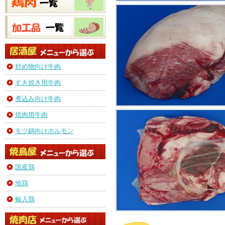
炒め物向け牛肉
すき焼き用牛肉
煮込み向け牛肉
焼肉用牛肉
モツ鍋向けホルモン
国産鶏
地鶏
輸入鶏