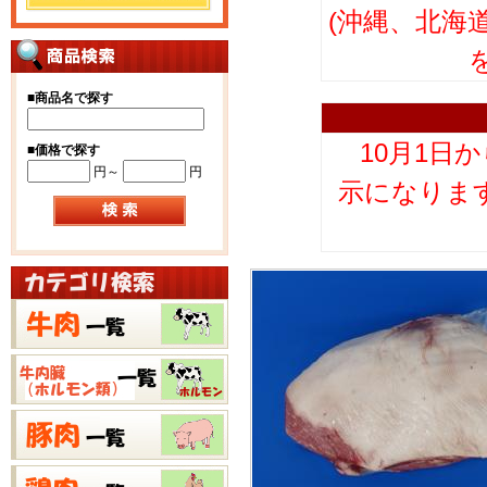
(沖縄、北海
■
商品名で探す
10月1日
■
価格で探す
円～
円
示になりま