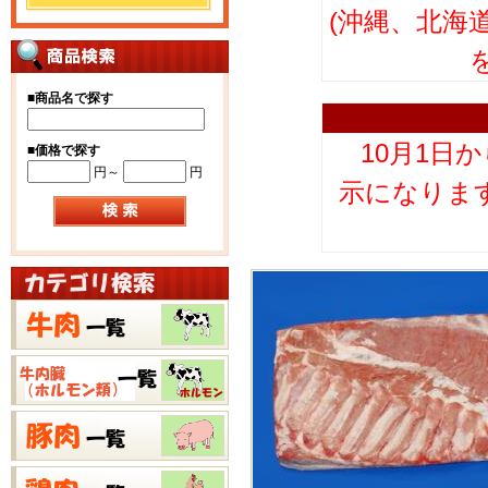
(沖縄、北海
■
商品名で探す
10月1日
■
価格で探す
円～
円
示になりま