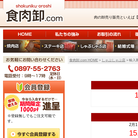
肉の卸売り販売といえば
食肉卸.com HOME
>
しゃぶしゃぶ店
> 輸入
上
※登録無しでもご注文可能で
す。
2月
1