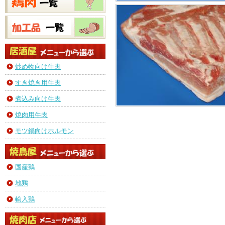
炒め物向け牛肉
すき焼き用牛肉
煮込み向け牛肉
焼肉用牛肉
モツ鍋向けホルモン
国産鶏
地鶏
輸入鶏