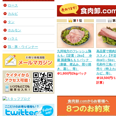
ロース
カルビ
タン
ホルモン
ハラミ
鶏・豚・ウインナー
九州地方のフレッシュ鶏
高品質で焼肉
もも♪【定貫：2kg】 冷
ススメ♪【不
蔵 国産鶏もも１パック
4kg(3～5k
（唐揚、煮込み、照り焼
毛和牛三角バ
き、蒸し、等）
売り（特上カ
ルビ、等）
＠1,900円/2kgパック
＠18,500円/
計算）