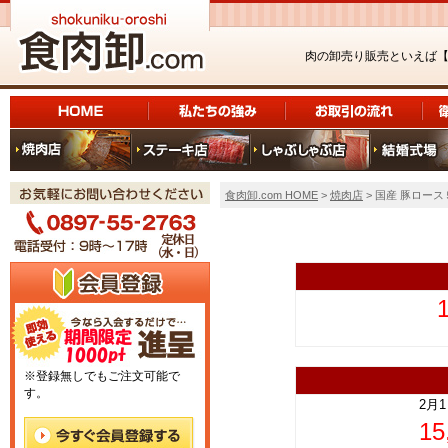
肉の卸売り販売といえば
食肉卸.com HOME
>
焼肉店
> 国産 豚ロース
上
※登録無しでもご注文可能で
す。
2月
1