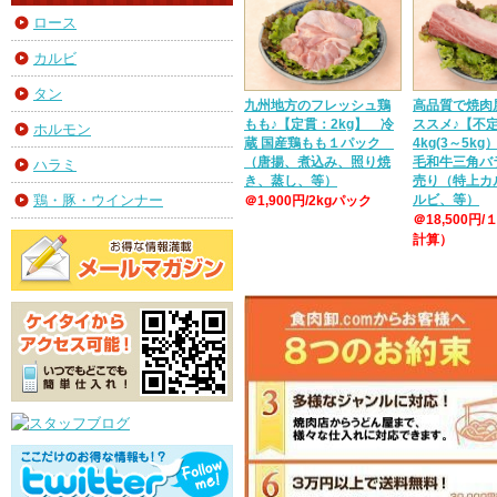
ロース
カルビ
タン
九州地方のフレッシュ鶏
高品質で焼肉
もも♪【定貫：2kg】 冷
ススメ♪【不
ホルモン
蔵 国産鶏もも１パック
4kg(3～5k
（唐揚、煮込み、照り焼
毛和牛三角バ
ハラミ
き、蒸し、等）
売り（特上カ
ルビ、等）
鶏・豚・ウインナー
＠1,900円/2kgパック
＠18,500円/
計算）