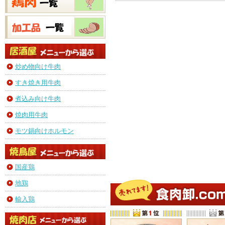
炒め物向け牛肉
すき焼き用牛肉
煮込み向け牛肉
焼肉用牛肉
モツ鍋向けホルモン
国産鶏
地鶏
輸入鶏