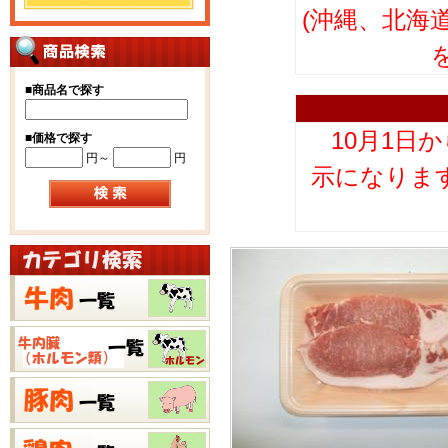
(沖縄、北海
■
商品名で探す
10月1日
■
価格で探す
円～
円
示になりま