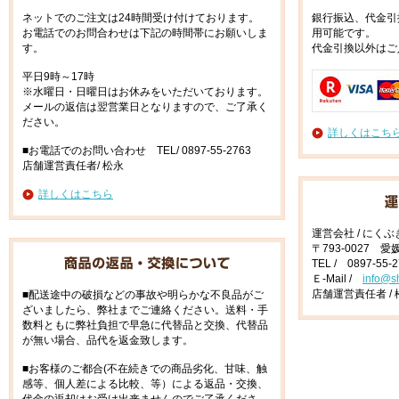
ネットでのご注文は24時間受け付けております。
銀行振込、代金引
お電話でのお問合わせは下記の時間帯にお願いしま
用可能です。
す。
代金引換以外はご
平日9時～17時
※水曜日・日曜日はお休みをいただいております。
メールの返信は翌営業日となりますので、ご了承く
ださい。
詳しくはこち
■お電話でのお問い合わせ TEL/ 0897-55-2763
店舗運営責任者/ 松永
詳しくはこちら
運営会社 / にく
〒793-0027 
TEL / 0897-55-
Ｅ-Mail /
info@s
店舗運営責任者 / 
■配送途中の破損などの事故や明らかな不良品がご
ざいましたら、弊社までご連絡ください。送料・手
数料ともに弊社負担で早急に代替品と交換、代替品
が無い場合、品代を返金致します。
■お客様のご都合(不在続きでの商品劣化、甘味、触
感等、個人差による比較、等）による返品・交換、