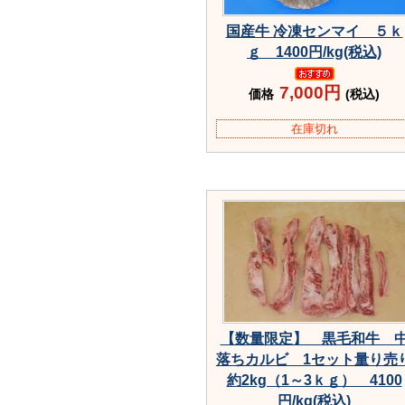
国産牛 冷凍センマイ ５ｋ
ｇ 1400円/kg(税込)
7,000円
価格
(税込)
在庫切れ
【数量限定】 黒毛和牛 
落ちカルビ 1セット量り売
約2kg（1～3ｋｇ） 4100
円/kg(税込)