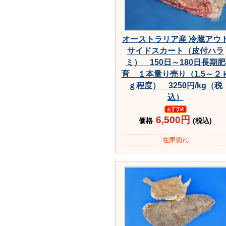
オーストラリア産 冷蔵アウ
サイドスカート（皮付ハラ
ミ） 150日～180日長期肥
育 １本量り売り（1.5～２
ｇ程度） 3250円/kg（税
込）
6,500円
価格
(税込)
在庫切れ