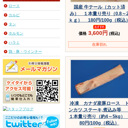
ロース
国産 牛テール（カット済
み） １本量り売り（0.8～
カルビ
ｋｇ） 180円/100g（税込
タン
3,600円
ホルモン
価格
(税込)
ハラミ
在庫切れ
鶏・豚・ウインナー
冷凍 カナダ産豚ロース 
ンカツ,ステーキ,煮込み
１本量り売り（約4～5kg
80円/100g（税込）