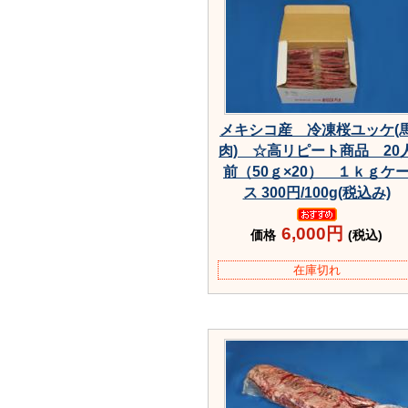
メキシコ産 冷凍桜ユッケ(
肉) ☆高リピート商品 20
前（50ｇ×20） １ｋｇケ
ス 300円/100g(税込み)
6,000円
価格
(税込)
在庫切れ