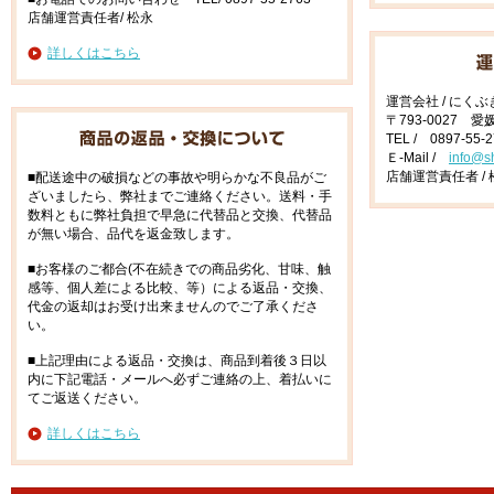
店舗運営責任者/ 松永
詳しくはこちら
運営会社 / にく
〒793-0027 
TEL / 0897-55-
Ｅ-Mail /
info@s
店舗運営責任者 / 
■配送途中の破損などの事故や明らかな不良品がご
ざいましたら、弊社までご連絡ください。送料・手
数料ともに弊社負担で早急に代替品と交換、代替品
が無い場合、品代を返金致します。
■お客様のご都合(不在続きでの商品劣化、甘味、触
感等、個人差による比較、等）による返品・交換、
代金の返却はお受け出来ませんのでご了承くださ
い。
■上記理由による返品・交換は、商品到着後３日以
内に下記電話・メールへ必ずご連絡の上、着払いに
てご返送ください。
詳しくはこちら