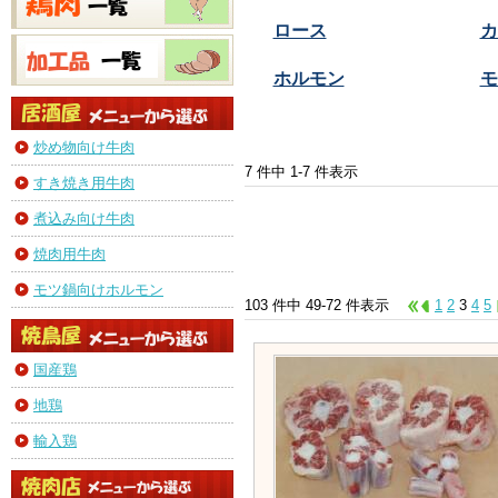
ロース
カ
ホルモン
モ
炒め物向け牛肉
7 件中 1-7 件表示
すき焼き用牛肉
煮込み向け牛肉
焼肉用牛肉
モツ鍋向けホルモン
103 件中 49-72 件表示
1
2
3
4
5
国産鶏
地鶏
輸入鶏