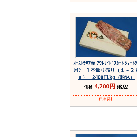
ｵｰｽﾄﾗﾘｱ産 ｱｳﾄｻｲﾄﾞｽｶｰﾄ ｼｮｰﾄｸ
ﾚｲﾝ １本量り売り（１～２
ｇ） 2400円/kg（税込）
4,700円
価格
(税込)
在庫切れ