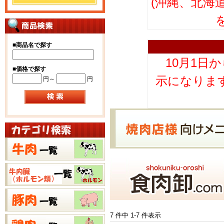
(沖縄、北海
■
商品名で探す
10月1日
■
価格で探す
示になりま
円～
円
7 件中 1-7 件表示