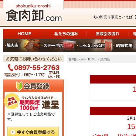
肉の卸売り販売といえば
食肉卸.com HOME
> 焼肉店
上
※登録無しでもご注文可能で
2月
す。
1