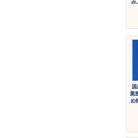
み
国
業
め