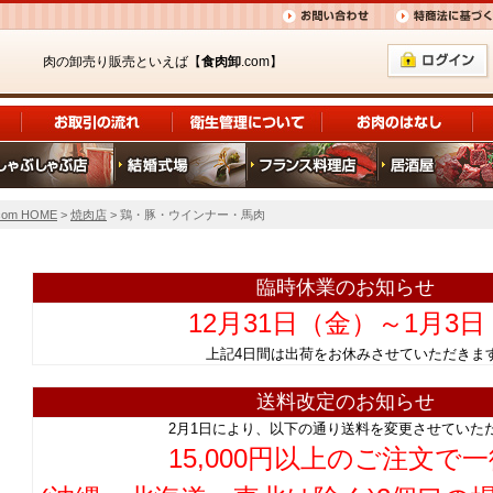
肉の卸売り販売といえば【
食肉卸
.com】
om HOME
>
焼肉店
> 鶏・豚・ウインナー・馬肉
臨時休業のお知らせ
12月31日（金）～1月3
上記4日間は出荷をお休みさせていただ
送料改定のお知らせ
2月1日により、以下の通り送料を変更させていた
15,000円以上のご注文で一