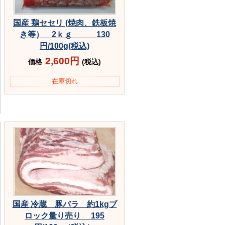
国産 鶏セセリ (焼肉、鉄板焼
き等） 2ｋｇ 130
円/100g(税込)
2,600円
価格
(税込)
在庫切れ
国産 冷蔵 豚バラ 約1kgブ
ロック量り売り 195