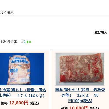
 1-5 件表示
並び替え
中 1-24 件表示
1
2
国産 鶏セセリ (焼肉、鉄板焼
産 冷蔵 鶏もも（唐揚、煮込
き等） 12ｋｇ 90
理等） １ｹｰｽ（12ｋｇ）
円/100g(税込)
12,600円
価格
(税込)
10,800円
価格
(税込)