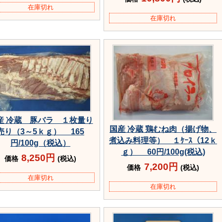
在庫切れ
在庫切れ
産 冷蔵 豚バラ １枚量り
国産 冷蔵 鶏むね肉（揚げ物、
売り（3～5ｋｇ） 165
煮込み料理等） １ｹｰｽ（12ｋ
円/100g（税込）
ｇ） 60円/100g(税込)
8,250円
価格
(税込)
7,200円
価格
(税込)
在庫切れ
在庫切れ