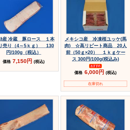
ﾒﾘｶ産 冷蔵 豚ロース １本
メキシコ産 冷凍桜ユッケ(馬
り売り（4～5ｋｇ） 130
肉) ☆高リピート商品 20人
円/100g（税込）
前（50ｇ×20） １ｋｇケー
ス 300円/100g(税込み)
7,150円
価格
(税込)
6,000円
価格
(税込)
在庫切れ