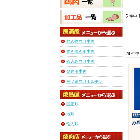
5 件中
炒め物向け牛肉
すき焼き用牛肉
28 件
煮込み向け牛肉
焼肉用牛肉
モツ鍋向けホルモン
国産鶏
地鶏
国
み料
輸入鶏