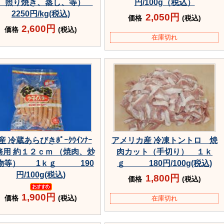
、照り焼き、蒸し、等）
円/100g（税込）
2250円/kg(税込)
2,050円
価格
(税込)
2,600円
価格
(税込)
在庫切れ
産 冷蔵あらびきﾎﾟｰｸｳｲﾝﾅｰ
アメリカ産 冷凍トントロ 焼
務用 約１２ｃｍ （焼肉、炒
肉カット（手切り） １ｋ
物等） 1ｋｇ 190
ｇ 180円/100g(税込)
円/100g(税込)
1,800円
価格
(税込)
1,900円
価格
(税込)
在庫切れ