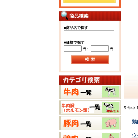
■
商品名で探す
■
価格で探す
円～
円
5 件中
鶏
ウ