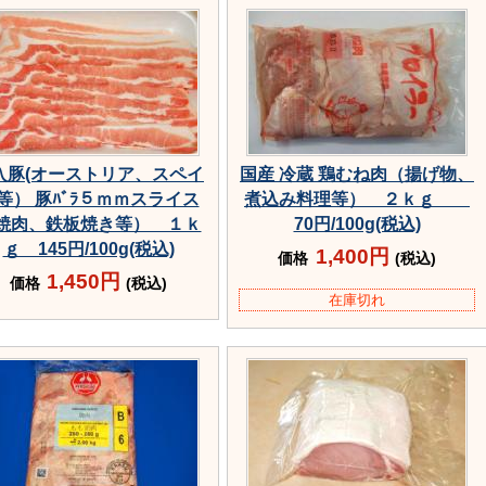
入豚(オーストリア、スペイ
国産 冷蔵 鶏むね肉（揚げ物、
等） 豚ﾊﾞﾗ５ｍｍスライス
煮込み料理等） ２ｋｇ
焼肉、鉄板焼き等） １ｋ
70円/100g(税込)
ｇ 145円/100g(税込)
1,400円
価格
(税込)
1,450円
価格
(税込)
在庫切れ