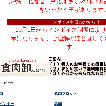
(沖縄、北海道、東北は除く)2個口の
をいただく事があります
インボイス制度のお知らせ
10月1日からインボイス制度によ
示になります。ご理解のほど宜しく
す。
 1-5 件表示
肉
豚肉ブロック
インナー
馬肉