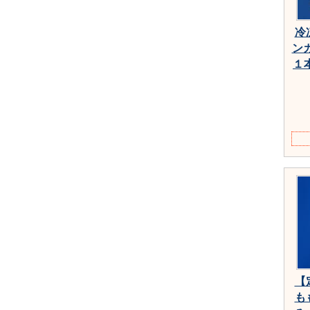
冷
ン
１
【
も