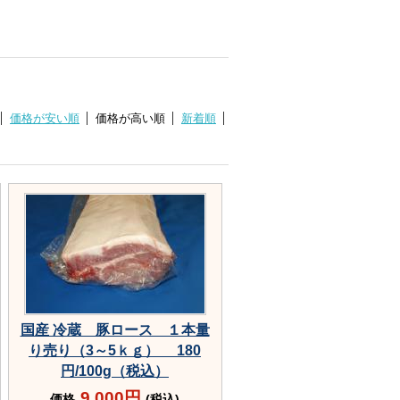
価格が安い順
価格が高い順
新着順
国産 冷蔵 豚ロース １本量
り売り（3～5ｋｇ） 180
円/100g（税込）
9,000円
価格
(税込)