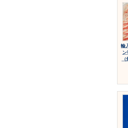
輸
ン
（