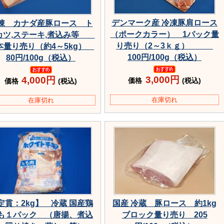
デンマーク産 冷凍豚肩ロース
凍 カナダ産豚ロース ト
（ポークカラー） 1パック量
カツ,ステーキ,煮込み等
り売り（2～3ｋｇ）
本量り売り（約4～5kg）
100円/100g（税込）
80円/100g（税込）
3,000円
4,000円
価格
(税込)
価格
(税込)
在庫切れ
在庫切れ
定貫：2kg】 冷蔵 国産鶏
国産 冷蔵 豚ロース 約1kg
も１パック （唐揚、煮込
ブロック量り売り 205