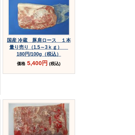
国産 冷蔵 豚肩ロース １本
量り売り（1.5～3ｋｇ）
180円/100g（税込）
5,400円
価格
(税込)