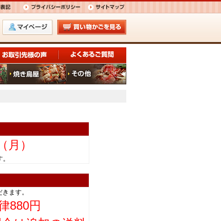
日（月）
きます。
だきます。
律880円