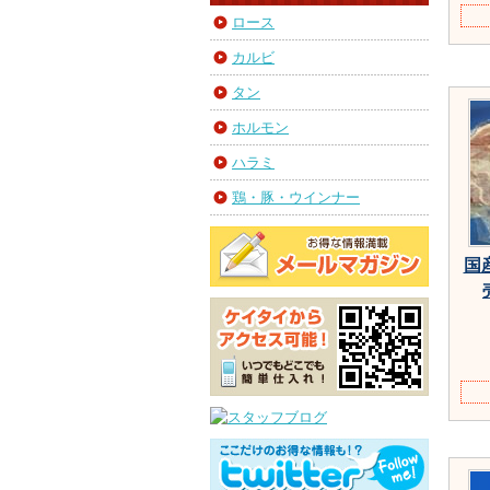
ロース
カルビ
タン
ホルモン
ハラミ
鶏・豚・ウインナー
国