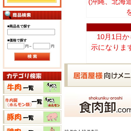
(沖縄、北海
■
商品名で探す
10月1日
■
価格で探す
示になりま
円～
円