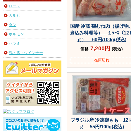
ロース
カルビ
タン
国産 冷蔵 鶏むね肉（揚げ物
煮込み料理等） １ｹｰｽ（12
ホルモン
ｇ） 60円/100g(税込)
ハラミ
7,200円
価格
(税込)
鶏・豚・ウインナー
在庫切れ
ブラジル産 冷凍鶏もも 12
ｇ 55円/100g(税込)