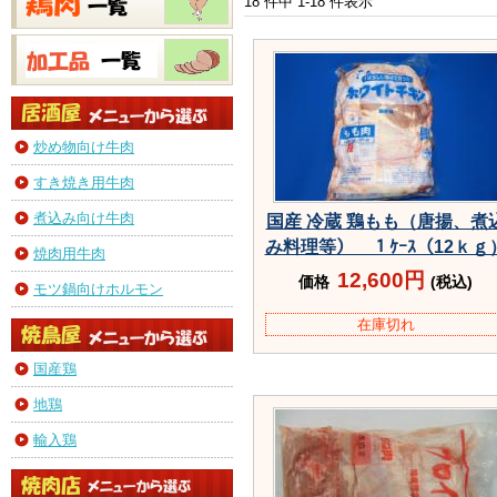
18 件中 1-18 件表示
炒め物向け牛肉
すき焼き用牛肉
煮込み向け牛肉
国産 冷蔵 鶏もも（唐揚、煮
み料理等） １ｹｰｽ（12ｋｇ
焼肉用牛肉
12,600円
価格
(税込)
モツ鍋向けホルモン
在庫切れ
国産鶏
地鶏
輸入鶏