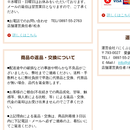
※水曜日・日曜日はお休みをいただいております。
メールの返信は翌営業日となりますので、ご了承く
ださい。
詳しくはこち
■お電話でのお問い合わせ TEL/ 0897-55-2763
店舗運営責任者/ 松永
詳しくはこちら
運営会社 / にく
〒793-0027 
TEL / 0897-55-
Ｅ-Mail /
info@s
店舗運営責任者 / 
■配送途中の破損などの事故や明らかな不良品がご
ざいましたら、弊社までご連絡ください。送料・手
数料ともに弊社負担で早急に代替品と交換、代替品
が無い場合、品代を返金致します。
■お客様のご都合(不在続きでの商品劣化、甘味、触
感等、個人差による比較、等）による返品・交換、
代金の返却はお受け出来ませんのでご了承くださ
い。
■上記理由による返品・交換は、商品到着後３日以
内に下記電話・メールへ必ずご連絡の上、着払いに
てご返送ください。