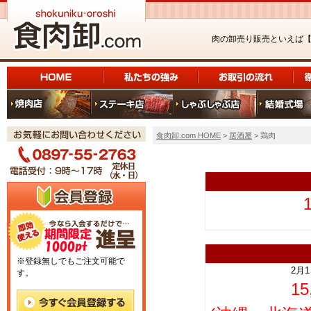
肉の卸売り販売といえば
食肉卸.com HOME
>
居酒屋
> 鶏肉
上
※登録無しでもご注文可能で
2月
す。
1