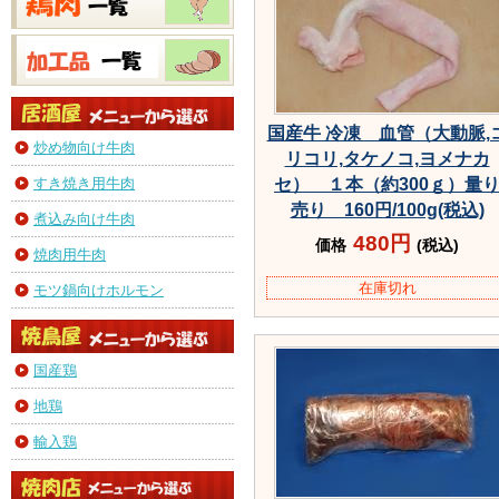
国産牛 冷凍 血管（大動脈,
炒め物向け牛肉
リコリ,タケノコ,ヨメナカ
すき焼き用牛肉
セ） １本（約300ｇ）量
売り 160円/100g(税込)
煮込み向け牛肉
480円
価格
(税込)
焼肉用牛肉
在庫切れ
モツ鍋向けホルモン
国産鶏
地鶏
輸入鶏