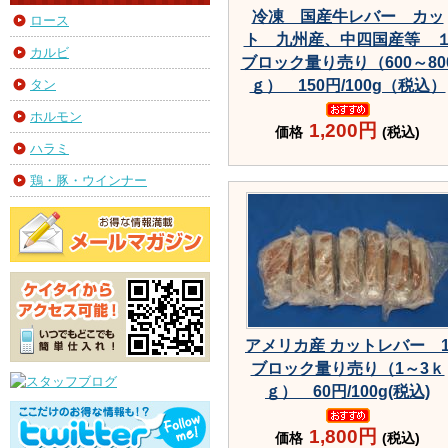
冷凍 国産牛レバー カッ
ロース
ト 九州産、中四国産等 
カルビ
ブロック量り売り（600～80
タン
ｇ） 150円/100g（税込）
ホルモン
1,200円
価格
(税込)
ハラミ
鶏・豚・ウインナー
アメリカ産 カットレバー 
ブロック量り売り（1～3ｋ
ｇ） 60円/100g(税込)
1,800円
価格
(税込)