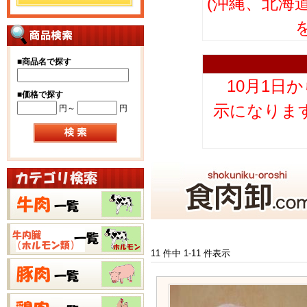
(沖縄、北海
■
商品名で探す
10月1日
■
価格で探す
示になりま
円～
円
11 件中 1-11 件表示