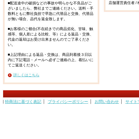
店舗運営責任者 / 
■配送途中の破損などの事故や明らかな不良品がご
ざいましたら、弊社までご連絡ください。送料・手
数料ともに弊社負担で早急に代替品と交換、代替品
が無い場合、品代を返金致します。
■お客様のご都合(不在続きでの商品劣化、甘味、触
感等、個人差による比較、等）による返品・交換、
代金の返却はお受け出来ませんのでご了承くださ
い。
■上記理由による返品・交換は、商品到着後３日以
内に下記電話・メールへ必ずご連絡の上、着払いに
てご返送ください。
詳しくはこちら
特商法に基づく表記
プライバシーポリシー
お問い合わせ
サイト