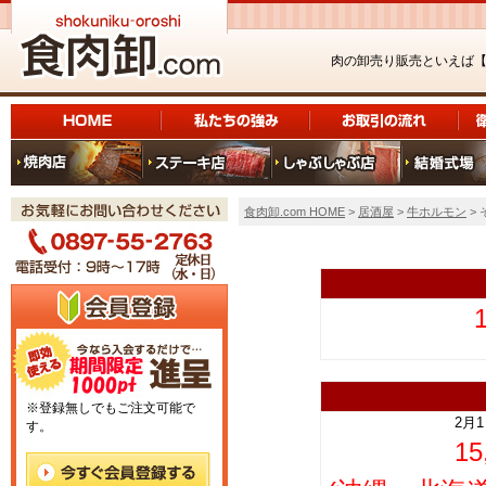
肉の卸売り販売といえば
食肉卸.com HOME
>
居酒屋
>
牛ホルモン
>
上
※登録無しでもご注文可能で
2月
す。
1